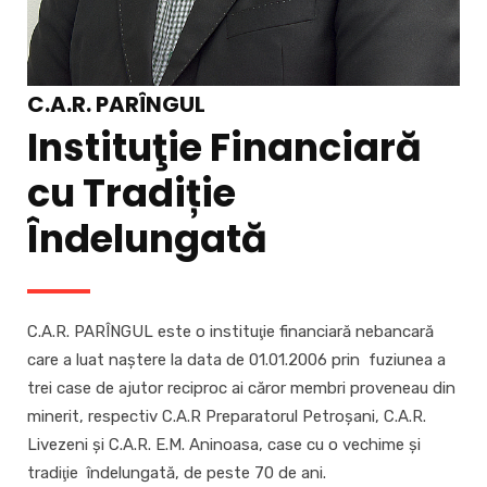
C.A.R. PARÎNGUL
Instituţie Financiară
cu Tradiție
Îndelungată
C.A.R. PARÎNGUL este o instituţie financiară nebancară
care a luat naştere la data de 01.01.2006 prin fuziunea a
trei case de ajutor reciproc ai căror membri proveneau din
minerit, respectiv C.A.R Preparatorul Petroşani, C.A.R.
Livezeni şi C.A.R. E.M. Aninoasa, case cu o vechime şi
tradiţie îndelungată, de peste 70 de ani.