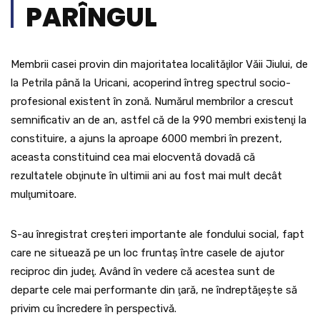
PARÎNGUL
Membrii casei provin din majoritatea localităţilor Văii Jiului, de
la Petrila până la Uricani, acoperind întreg spectrul socio-
profesional existent în zonă. Numărul membrilor a crescut
semnificativ an de an, astfel că de la 990 membri existenţi la
constituire, a ajuns la aproape 6000 membri în prezent,
aceasta constituind cea mai elocventă dovadă că
rezultatele obţinute în ultimii ani au fost mai mult decât
mulţumitoare.
S-au înregistrat creşteri importante ale fondului social, fapt
care ne situează pe un loc fruntaş între casele de ajutor
reciproc din judeţ. Având în vedere că acestea sunt de
departe cele mai performante din ţară, ne îndreptăţeşte să
privim cu încredere în perspectivă.