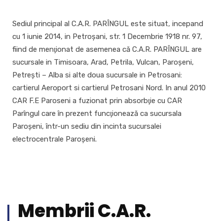
Sediul principal al C.A.R. PARÎNGUL este situat, incepand
cu 1 iunie 2014, in Petroşani, str. 1 Decembrie 1918 nr. 97,
fiind de menţionat de asemenea că C.A.R. PARÎNGUL are
sucursale in Timisoara, Arad, Petrila, Vulcan, Paroșeni,
Petrești – Alba si alte doua sucursale in Petrosani:
cartierul Aeroport si cartierul Petrosani Nord. In anul 2010
CAR F.E Paroseni a fuzionat prin absorbţie cu CAR
Parîngul care în prezent funcţionează ca sucursala
Paroşeni, într-un sediu din incinta sucursalei
electrocentrale Paroşeni.
Membrii C.A.R.